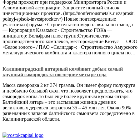
Форум проходит при поддержке Минпромторга России и
Алюминиевой ассоциации. Запросите полный список
инвестиционных проектов. (https://nonferrousmetals.ru/zaprosit-
polnyj-spisok-investproektov/) Новые подтвержденные
участники форума: ∙ Строительство медеплавильного завода
— Корпорация Казахмыс ∙ Строительство ГОКа —
инициатор: Вольфрам плюс групп;Строительство
производственного комплекса, месторождение Кючус — ООО
«Белое золото» / ПАО «Селигдар»; ∙ Строительство Амурского
металлургического комбината и кластера полного цикла по…
Калининградский янтарный комбинат добыл самый
крупный самородок за последние четыре года
Масса самородка 2 кг 374 грамма. Он имеет форму полукруга
и необычно большой скол, что позволяет предположить, что
самородок когда-то был еще более крупным куском янтаря.
Балтийский янтарь – это застывшая живица древних
реликтовых деревьев возрастом 35 – 45 млн лет. Около 90%
разведанных запасов балтийского самоцвета сосредоточено в
Калининградской области.