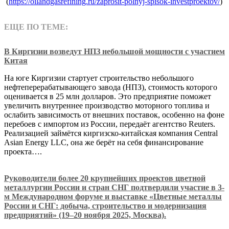
(
https://oilandgasrefining.ru/zaprosit-polnyj-spisok-investproektov/
)
ЕЩЕ ПО ТЕМЕ:
В Киргизии возведут НПЗ небольшой мощности с участием
Китая
На юге Киргизии стартует строительство небольшого
нефтеперерабатывающего завода (НПЗ), стоимость которого
оценивается в 25 млн долларов. Это предприятие поможет
увеличить внутреннее производство моторного топлива и
ослабить зависимость от внешних поставок, особенно на фоне
перебоев с импортом из России, передаёт агентство Reuters.
Реализацией займётся киргизско-китайская компания Central
Asian Energy LLC, она же берёт на себя финансирование
проекта….
Руководители более 20 крупнейших проектов цветной
металлургии России и стран СНГ подтвердили участие в 3-
м Международном форуме и выставке «Цветные металлы
России и СНГ: добыча, строительство и модернизация
предприятий» (19–20 ноября 2025, Москва).