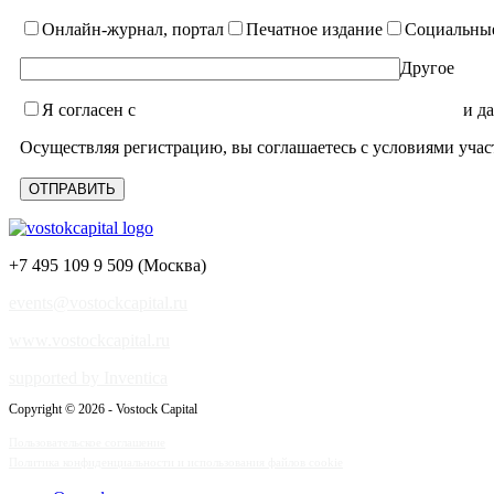
Онлайн-журнал, портал
Печатное издание
Социальные
Другое
Я согласен с
уcловиями пользовательского соглашения
и да
Осуществляя регистрацию, вы соглашаетесь с условиями учас
+7 495 109 9 509 (Москва)
events@vostockcapital.ru
www.vostockcapital.ru
supported by Inventica
Copyright © 2026 - Vostock Capital
Пользовательское соглашение
Политика конфиденциальности и использования файлов cookie